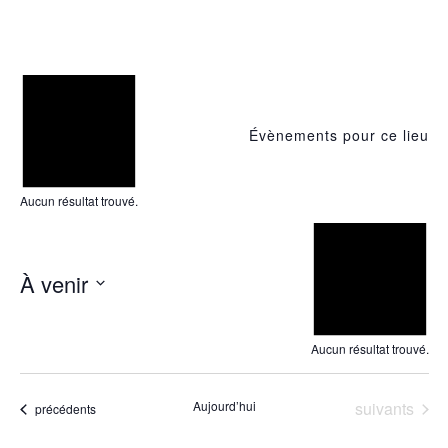
Notice
Évènements pour ce lieu
Aucun résultat trouvé.
Not
À venir
Sélectionnez
une
Aucun résultat trouvé.
date.
Évènements
Aujourd’hui
suivants
Évènements
précédents