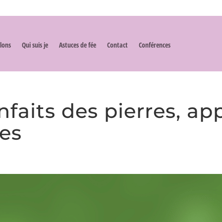
lons
Qui suis je
Astuces de fée
Contact
Conférences
ienfaits des pierres, a
les